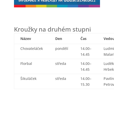
Kroužky na druhém stupni
Název
Den
Čas
Vedou
Chovateláček
pondělí
14.00–
Ludmi
14.45
Malar
Florbal
středa
14.00–
Luděk
14.45
Hrbek
Šikuláček
středa
14.00–
Pavlí
15.30
Petro