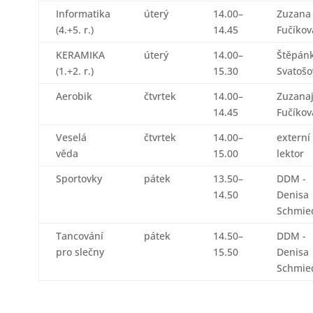
Informatika
úterý
14.00–
Zuzana
(4.+5. r.)
14.45
Fučíkov
KERAMIKA
úterý
14.00–
Štěpán
(1.+2. r.)
15.30
Svatošo
Aerobik
čtvrtek
14.00–
Zuzana
14.45
Fučíkov
Veselá
čtvrtek
14.00–
externí
věda
15.00
lektor
Sportovky
pátek
13.50–
DDM -
14.50
Denisa
Schmie
Tancování
pátek
14.50–
DDM -
pro slečny
15.50
Denisa
Schmie