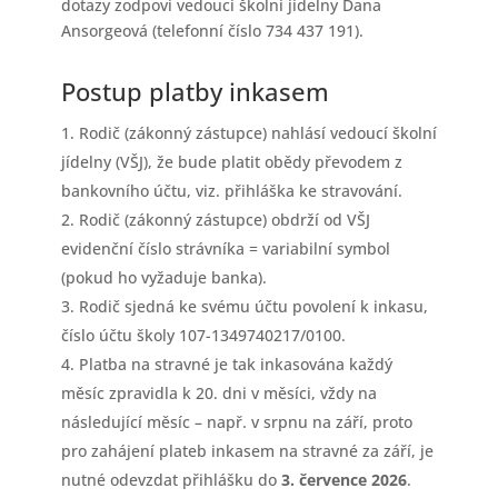
dotazy zodpoví vedoucí školní jídelny Dana
Ansorgeová (telefonní číslo 734 437 191).
Postup platby inkasem
Rodič (zákonný zástupce) nahlásí vedoucí školní
jídelny (VŠJ), že bude platit obědy převodem z
bankovního účtu, viz. přihláška ke stravování.
Rodič (zákonný zástupce) obdrží od VŠJ
evidenční číslo strávníka = variabilní symbol
(pokud ho vyžaduje banka).
Rodič sjedná ke svému účtu povolení k inkasu,
číslo účtu školy 107-1349740217/0100.
Platba na stravné je tak inkasována každý
měsíc zpravidla k 20. dni v měsíci, vždy na
následující měsíc – např. v srpnu na září, proto
pro zahájení plateb inkasem na stravné za září, je
nutné odevzdat přihlášku do
3. července 2026
.