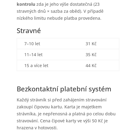
kontrolu
zda je jeho výše dostatečná (23
stravných dnů × sazba za oběd). V případě
nízkého limitu nebude platba provedena.
Stravné
7–10 let
31 Kč
11–14 let
35 Kč
15 a více let
44 Kč
Bezkontaktní platební systém
Každý strávník si před zahájením stravování
zakoupí čipovou kartu. Karta je majetkem
strávníka, je nepřenosná a platná po celou dobu
stravování. Cena čipové karty ve výši 50 Kč je
hrazena v hotovosti.