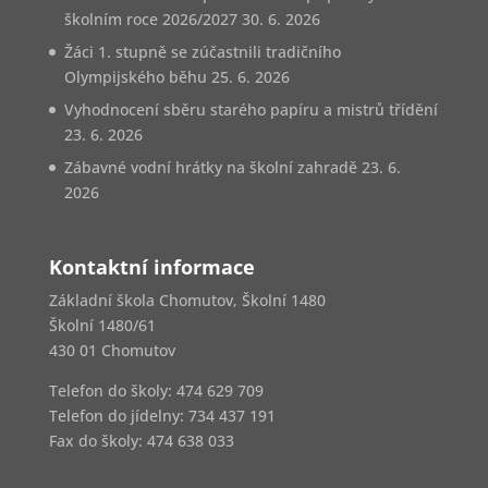
školním roce 2026/2027
30. 6. 2026
Žáci 1. stupně se zúčastnili tradičního
Olympijského běhu
25. 6. 2026
Vyhodnocení sběru starého papíru a mistrů třídění
23. 6. 2026
Zábavné vodní hrátky na školní zahradě
23. 6.
2026
Kontaktní informace
Základní škola Chomutov, Školní 1480
Školní 1480/61
430 01 Chomutov
Telefon do školy: 474 629 709
Telefon do jídelny:
734 437 191
Fax do školy: 474 638 033