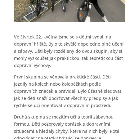
Ve čtvrtek 22. května jsme se s dětmi vydali na
dopravní hřiště. Bylo to skvělé dopoledne plné učení
a zábavy. Děti byly rozděleny do dvou skupin, aby si
mohly vyzkoušet jak praktickou, tak teoretickou část
dopravní výchovy.
První skupina se věnovala praktické části. Děti
jezdily na kolech nebo koloběžkách podle
dopravních značek a pravidel. Bylo úžasné sledovat,
jak se děti snaží dodržovat všechny předpisy a jak
rychle se učí orientovat v dopravním prostředí.
Druhá skupina se mezitím učila teorii zábavnou
formou. Děti pozorovaly obrázek s dopravními
situacemi a hledaly chyby, které na nich byly. Poté
odpovídaly na otázky týkající se dopravy a