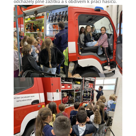
odcházely plné zážitků a s obdivem k práci hasičů.