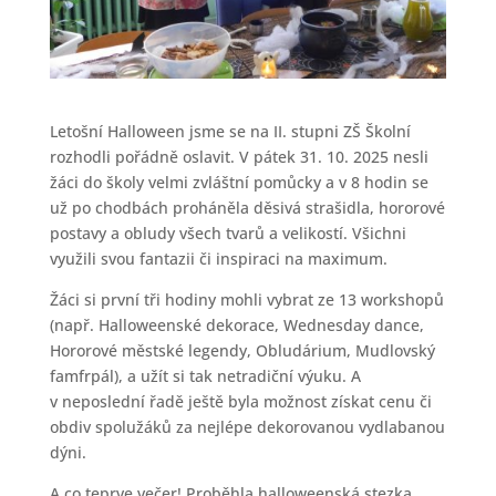
Letošní Halloween jsme se na II. stupni ZŠ Školní
rozhodli pořádně oslavit. V pátek 31. 10. 2025 nesli
žáci do školy velmi zvláštní pomůcky a v 8 hodin se
už po chodbách proháněla děsivá strašidla, hororové
postavy a obludy všech tvarů a velikostí. Všichni
využili svou fantazii či inspiraci na maximum.
Žáci si první tři hodiny mohli vybrat ze 13 workshopů
(např. Halloweenské dekorace, Wednesday dance,
Hororové městské legendy, Obludárium, Mudlovský
famfrpál), a užít si tak netradiční výuku. A
v neposlední řadě ještě byla možnost získat cenu či
obdiv spolužáků za nejlépe dekorovanou vydlabanou
dýni.
A co teprve večer! Proběhla halloweenská stezka