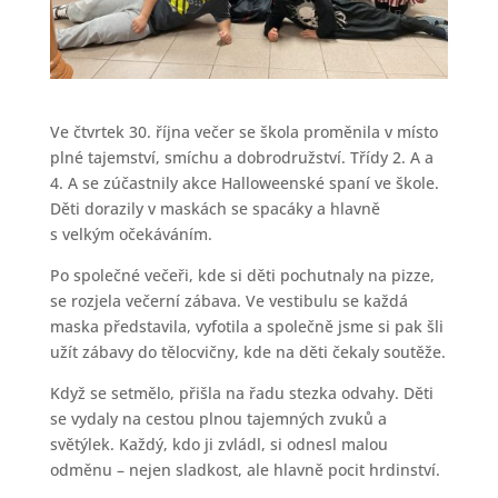
Ve čtvrtek 30. října večer se škola proměnila v místo
plné tajemství, smíchu a dobrodružství. Třídy 2. A a
4. A se zúčastnily akce Halloweenské spaní ve škole.
Děti dorazily v maskách se spacáky a hlavně
s velkým očekáváním.
Po společné večeři, kde si děti pochutnaly na pizze,
se rozjela večerní zábava. Ve vestibulu se každá
maska představila, vyfotila a společně jsme si pak šli
užít zábavy do tělocvičny, kde na děti čekaly soutěže.
Když se setmělo, přišla na řadu stezka odvahy. Děti
se vydaly na cestou plnou tajemných zvuků a
světýlek. Každý, kdo ji zvládl, si odnesl malou
odměnu – nejen sladkost, ale hlavně pocit hrdinství.