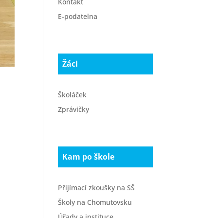
Kontakt
E-podatelna
Žáci
Školáček
Zprávičky
Kam po škole
Přijímací zkoušky na SŠ
Školy na Chomutovsku
Úřady a instituce