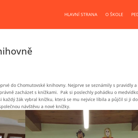
HLAVNÍ STRANA
O ŠKOLE
PE
nihovně
 poprvé do Chomutovské knihovny. Nejprve se seznámily s pravidly a
správně zacházet s knížkami. Pak si poslechly pohádku o medvídko
 každý žák vybral knížku, která se mu nejvíce líbila a půjčil si ji d
í společnou návštěvu a nové knížky.