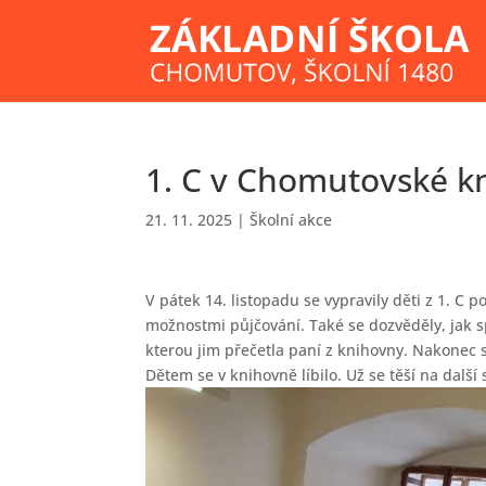
1. C v Chomutovské k
21. 11. 2025
|
Školní akce
V pátek 14. listopadu se vypravily děti z 1. C
možnostmi půjčování. Také se dozvěděly, jak 
kterou jim přečetla paní z knihovny. Nakonec si
Dětem se v knihovně líbilo. Už se těší na dalš