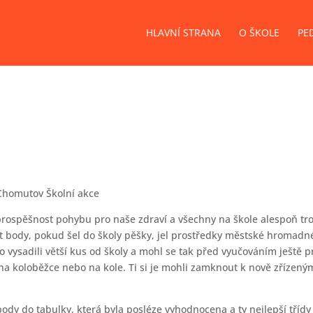
HLAVNÍ STRANA
O ŠKOLE
PE
Chomutov Školní akce
 prospěšnost pohybu pro naše zdraví a všechny na škole alespoň tr
t body, pokud šel do školy pěšky, jel prostředky městské hromadn
 vysadili větší kus od školy a mohl se tak před vyučováním ještě pr
ly na koloběžce nebo na kole. Ti si je mohli zamknout k nově zřízený
ody do tabulky, která byla posléze vyhodnocena a ty nejlepší třídy