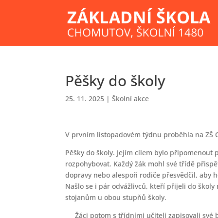
Pěšky do školy
25. 11. 2025
|
Školní akce
V prvním listopadovém týdnu proběhla na ZŠ 
Pěšky do školy. Jejím cílem bylo připomenout
rozpohybovat. Každý žák mohl své třídě přispě
dopravy nebo alespoň rodiče přesvědčil, aby ho
Našlo se i pár odvážlivců, kteří přijeli do ško
stojanům u obou stupňů školy.
Žáci potom s třídními učiteli zapisovali své b