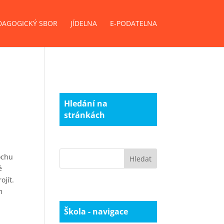
DAGOGICKÝ SBOR
JÍDELNA
E-PODATELNA
Hledání na
stránkách
ochu
é
ojít.
m
Škola - navigace