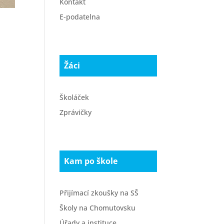
Kontakt
E-podatelna
Žáci
Školáček
Zprávičky
Kam po škole
Přijímací zkoušky na SŠ
Školy na Chomutovsku
Úřady a instituce