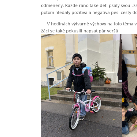
odměněny. Každé ráno také děti psaly svou „záži
potom hledaly pozitiva a negativa pěší cesty do
V hodinách výtvarné výchovy na toto téma vzn
žáci se také pokusili napsat pár veršů.