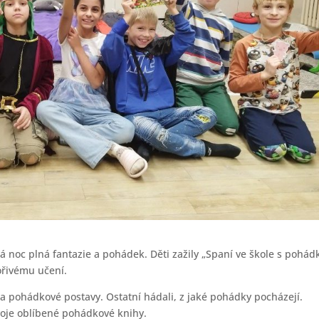
á noc plná fantazie a pohádek. Děti zažily „Spaní ve škole s pohád
vořivému učení.
 za pohádkové postavy. Ostatní hádali, z jaké pohádky pocházejí.
oje oblíbené pohádkové knihy.