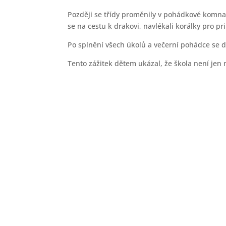
Později se třídy proměnily v pohádkové komnat
se na cestu k drakovi, navlékali korálky pro pr
Po splnění všech úkolů a večerní pohádce se dě
Tento zážitek dětem ukázal, že škola není jen m