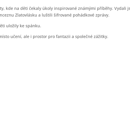
y, kde na děti čekaly úkoly inspirované známými příběhy. Vydali 
inceznu Zlatovlásku a luštili šifrované pohádkové zprávy.
ti uložily ke spánku.
ísto učení, ale i prostor pro fantazii a společné zážitky.