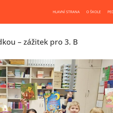
HLAVNÍ STRANA
O ŠKOLE
PE
kou – zážitek pro 3. B