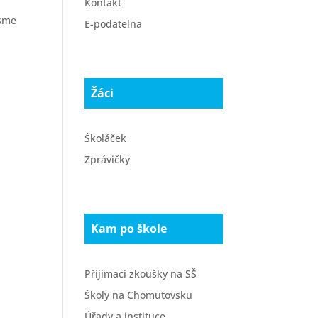
Kontakt
jsme
E-podatelna
Žáci
Školáček
Zprávičky
Kam po škole
Přijímací zkoušky na SŠ
Školy na Chomutovsku
Úřady a instituce