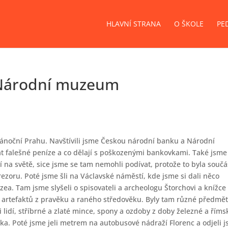
HLAVNÍ STRANA
O ŠKOLE
PE
a Národní muzeum
 vánoční Prahu. Navštívili jsme Českou národní banku a Národní
 falešné peníze a co dělají s poškozenými bankovkami. Také jsme
cí na světě, sice jsme se tam nemohli podívat, protože to byla součá
trezoru. Poté jsme šli na Václavské náměstí, kde jsme si dali něco
ea. Tam jsme slyšeli o spisovateli a archeologu Štorchovi a knížce
 artefaktů z pravěku a raného středověku. Byly tam různé předmět
 i lidí, stříbrné a zlaté mince, spony a ozdoby z doby železné a říms
a. Poté jsme jeli metrem na autobusové nádraží Florenc a odjeli 