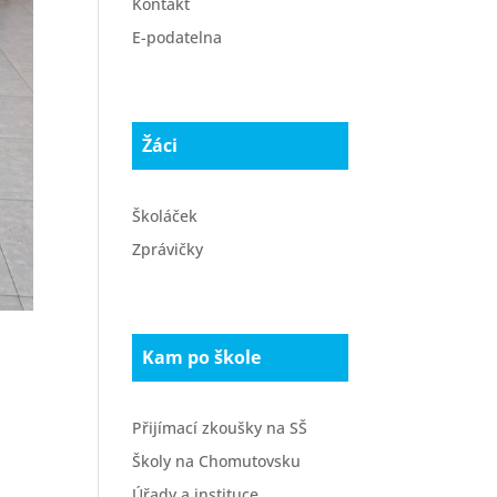
Kontakt
E-podatelna
Žáci
Školáček
Zprávičky
Kam po škole
Přijímací zkoušky na SŠ
Školy na Chomutovsku
Úřady a instituce