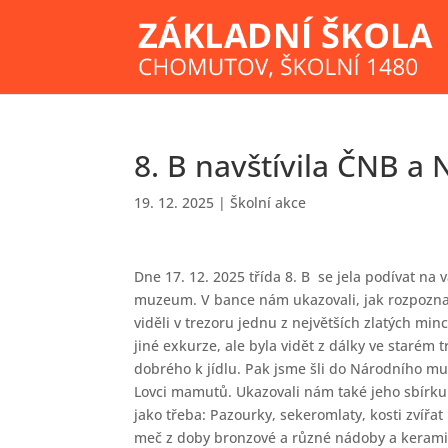
8. B navštívila ČNB 
19. 12. 2025
|
Školní akce
Dne 17. 12. 2025 třída 8. B se jela podívat na
muzeum. V bance nám ukazovali, jak rozpoznat
viděli v trezoru jednu z největších zlatých min
jiné exkurze, ale byla vidět z dálky ve starém 
dobrého k jídlu. Pak jsme šli do Národního muz
Lovci mamutů. Ukazovali nám také jeho sbírku
jako třeba: Pazourky, sekeromlaty, kosti zvířat
meč z doby bronzové a různé nádoby a keramik