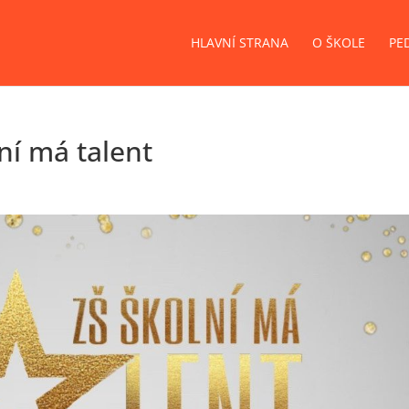
HLAVNÍ STRANA
O ŠKOLE
PE
ní má talent