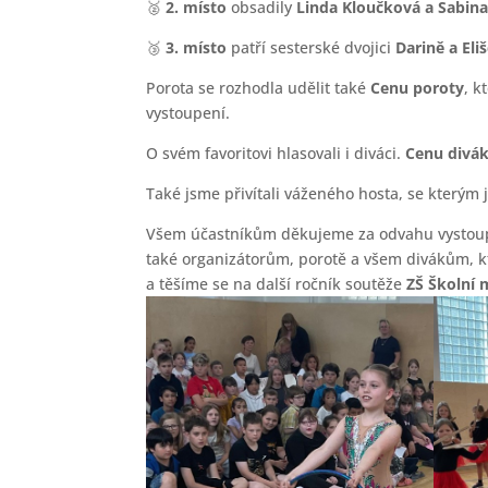
🥈
2. místo
obsadily
Linda Kloučková a Sabina
🥉
3. místo
patří sesterské dvojici
Darině a El
Porota se rozhodla udělit také
Cenu poroty
, k
vystoupení.
O svém favoritovi hlasovali i diváci.
Cenu divá
Také jsme přivítali váženého hosta, se kterým j
Všem účastníkům děkujeme za odvahu vystoupit
také organizátorům, porotě a všem divákům, kt
a těšíme se na další ročník soutěže
ZŠ Školní 