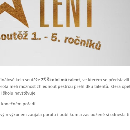
finálové kolo soutěže
ZŠ Školní má talent
, ve kterém se představili 
 porota měli možnost zhlédnout pestrou přehlídku talentů, která opě
i školu navštěvuje.
o konečném pořadí:
 svým výkonem zaujala porotu i publikum a zaslouženě si odnesla ti