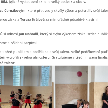
 Bílá
, jejichž vystoupení sklidilo velký potlesk a obdiv.
išce Černákovým
, které předvedly skvělý výkon a potvrdily svůj tale
terou získala
Tereza Králová
za mimořádně působivé klavírní
ků
si odnesl
Jan Nahodil
, který si svým výkonem získal srdce publik
sme si všichni zazpívali.
 před publikem a podělit se o svůj talent. Velké poděkování patř
eří vytvořili skvělou atmosféru. Gratulujeme vítězům i všem finali
má talent
!