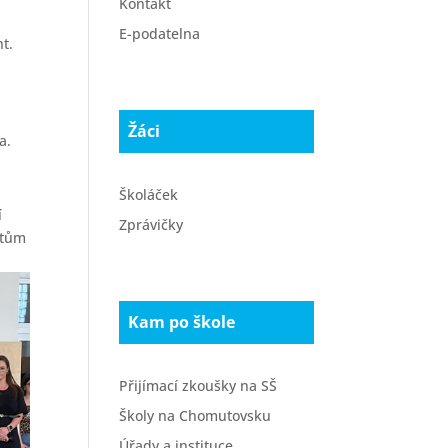
Kontakt
E-podatelna
nt.
Žáci
a.
Školáček
í
Zprávičky
stům
Kam po škole
Přijímací zkoušky na SŠ
Školy na Chomutovsku
Úřady a instituce