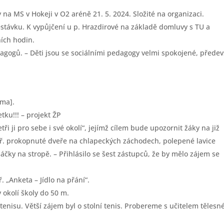
 na MS v Hokeji v O2 aréně 21. 5. 2024. Složité na organizaci.
stávku. K vypůjčení u p. Hrazdirové na základě domluvy s TU a
ních hodin.
dagogů. – Děti jsou se sociálními pedagogy velmi spokojené, přede
éma].
ku!!! – projekt ŽP
ři ji pro sebe i své okolí“, jejímž cílem bude upozornit žáky na již
př. prokopnuté dveře na chlapeckých záchodech, polepené lavice
čky na stropě. – Přihlásilo se šest zástupců, že by mělo zájem se
 „Anketa – Jídlo na přání“.
 okolí školy do 50 m.
 tenisu. Větší zájem byl o stolní tenis. Probereme s učitelem tělesn