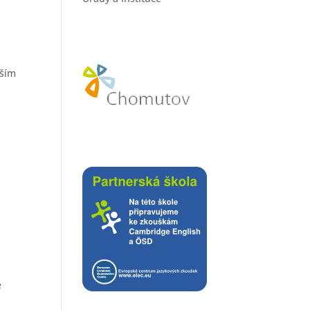
vším
é