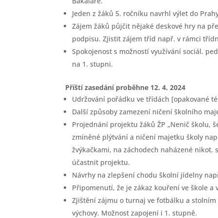
Bakaláře.
Jeden z žáků 5. ročníku navrhl výlet do Prahy
Zájem žáků půjčit nějaké deskové hry na pře
podpisu. Zjistit zájem tříd např. v rámci tříd
Spokojenost s možností využívání sociál. pe
na 1. stupni.
Příští zasedání proběhne 12. 4. 2024
Udržování pořádku ve třídách [opakované t
Další způsoby zamezení ničení školního majet
Projednání projektu žáků ŽP „Nenič školu, šet
zmíněné plýtvání a ničení majetku školy na
žvýkačkami, na záchodech naházené nikot. sá
účastnit projektu.
Návrhy na zlepšení chodu školní jídelny např.
Připomenutí, že je zákaz kouření ve škole a v
Zjištění zájmu o turnaj ve fotbálku a stolním
výchovy. Možnost zapojení i 1. stupně.