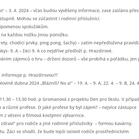
 – 3. 4. 2024 – včas budou vyvěšeny informace, zase zasláno přes
 stupně. Mohou se zúčastnit i rodinní příslušníci.
 připomenou spolužákům.
– na každou nožku jinou ponožku.
ety, chodící prvky, ping pong, šachy) – zatím nepředložena pravidl
y)– 9. A – žáci 9. A co nejdříve předloží p. Hrazdirové.
ováním zájemců o hru – držení dozorů – vše probíhá v pořádku, jen 
 informuje p. Hrazdirovou!!!
ovině dubna 2024 „Blázníš? No a!“ – 19. 4. – 9. A, 22. 4. – 9. B, 24. 4
d 11,30 – 13,30 hod. p Gromanová z projektu Den pro školu. V přípa
ch a různé profese. O jaké profese by byl zájem? – nejvíce zástupce
 z vězení a filmová kostýmní výtvarnice.
draví“ pro rodiče a jiné rodinné příslušníky – formou kavárny.
u. Žáci se shodli, že bude lepší oslovit rodiče prostřednictvím