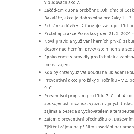
v budovách školy.
Začátkem dubna proběhne „Ukliďme si Česko“
Bakaláře, akce je dobrovolná pro žáky 1. i 2.
Schránka důvěry již funguje, zástupci tříd
Probíhající akce Ponožkový den 21. 3. 2024 
Nová pravidla využívání herních prvků (tabur
dozory nad herními prvky (stolní tenis a sedák
Spokojenost s pravidly pro fotbálek a zapis
menší zájem.
Kdo by chtěl využívat boudu na ukládání kol,
Preventivní akce pro žáky 9. ročníků – v 2. pol
9. C.
Preventivní program pro třídu 7. C – 4. 4. o
spokojenosti možnost využít i v jiných třídá
zajímala beseda s vychovatelem a terapeutem
Zájem o preventivní přednášku o „Duševním z
Zjištění zájmu na příštím zasedání parlament