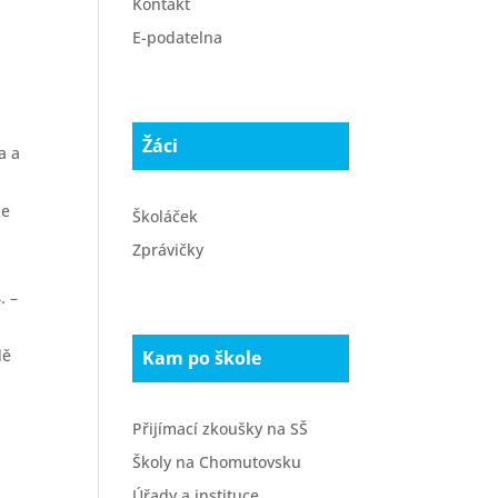
Kontakt
E-podatelna
Žáci
a a
je
Školáček
Zprávičky
. –
dě
Kam po škole
Přijímací zkoušky na SŠ
Školy na Chomutovsku
Úřady a instituce