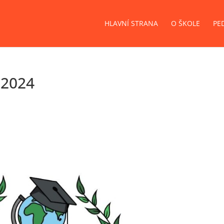
HLAVNÍ STRANA
O ŠKOLE
PE
. 2024