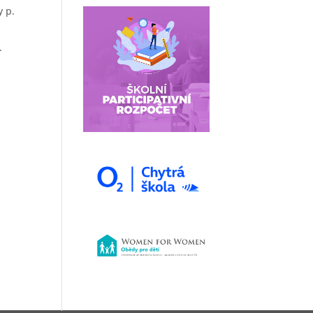
y p.
.