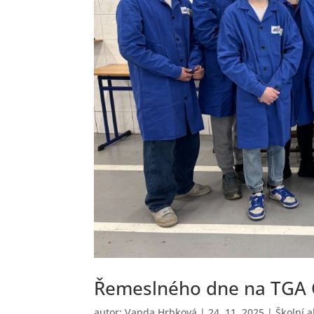
Řemeslného dne na TGA C
autor:
Vanda Hrbková
|
24. 11. 2025
|
Školní 