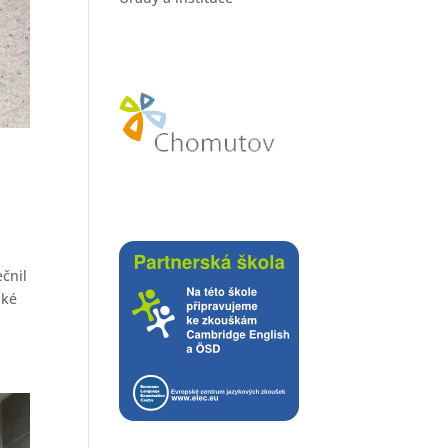
čnil
aké