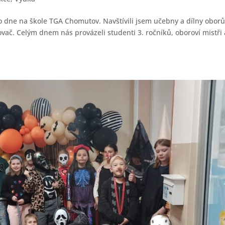
o dne na škole TGA Chomutov. Navštívili jsem učebny a dílny obor
vač. Celým dnem nás provázeli studenti 3. ročníků, oboroví mistři 