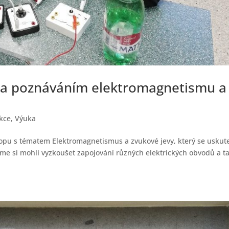
i za poznáváním elektromagnetismu a
akce
,
Výuka
shopu s tématem Elektromagnetismus a zvukové jevy, který se uskute
e si mohli vyzkoušet zapojování různých elektrických obvodů a t