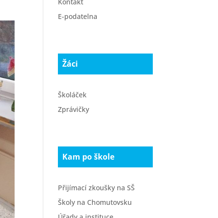
Kontakt
E-podatelna
Žáci
Školáček
Zprávičky
Kam po škole
Přijímací zkoušky na SŠ
Školy na Chomutovsku
Úřady a instituce