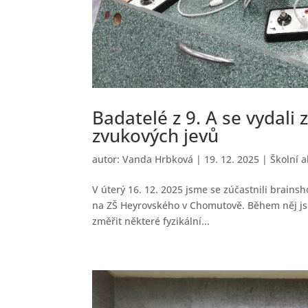
Badatelé z 9. A se vydal
zvukových jevů
autor:
Vanda Hrbková
|
19. 12. 2025
|
Školní 
V úterý 16. 12. 2025 jsme se zúčastnili brain
na ZŠ Heyrovského v Chomutově. Během něj jsm
změřit některé fyzikální...