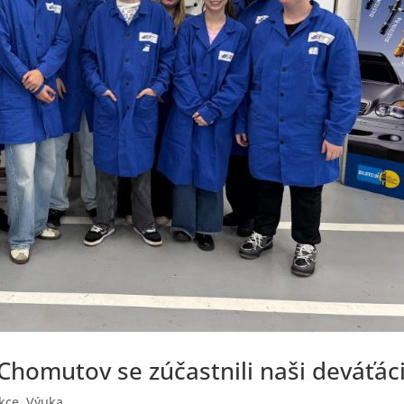
homutov se zúčastnili naši deváťác
akce
,
Výuka